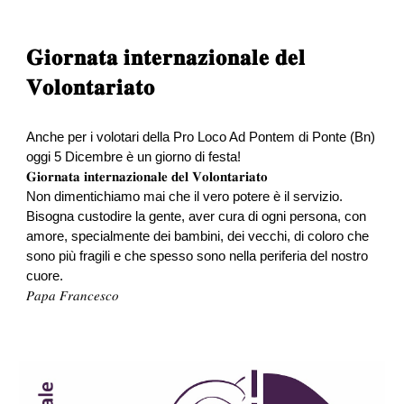
𝐆𝐢𝐨𝐫𝐧𝐚𝐭𝐚 𝐢𝐧𝐭𝐞𝐫𝐧𝐚𝐳𝐢𝐨𝐧𝐚𝐥𝐞 𝐝𝐞𝐥
𝐕𝐨𝐥𝐨𝐧𝐭𝐚𝐫𝐢𝐚𝐭𝐨
Anche per i volotari della Pro Loco Ad Pontem di Ponte (Bn)
oggi 5 Dicembre è un giorno di festa!
𝐆𝐢𝐨𝐫𝐧𝐚𝐭𝐚 𝐢𝐧𝐭𝐞𝐫𝐧𝐚𝐳𝐢𝐨𝐧𝐚𝐥𝐞 𝐝𝐞𝐥 𝐕𝐨𝐥𝐨𝐧𝐭𝐚𝐫𝐢𝐚𝐭𝐨
Non dimentichiamo mai che il vero potere è il servizio.
Bisogna custodire la gente, aver cura di ogni persona, con
amore, specialmente dei bambini, dei vecchi, di coloro che
sono più fragili e che spesso sono nella periferia del nostro
cuore.
𝑃𝑎𝑝𝑎 𝐹𝑟𝑎𝑛𝑐𝑒𝑠𝑐𝑜