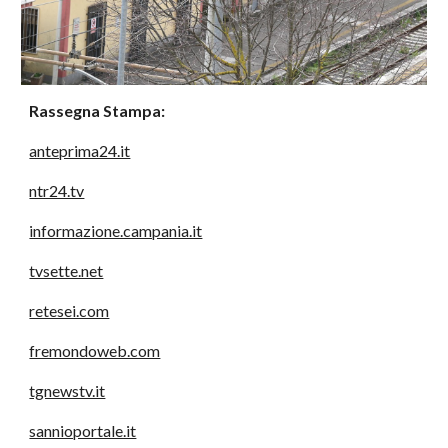
Rassegna Stampa:
anteprima24.it
ntr24.tv
informazione.campania.it
tvsette.net
retesei.com
fremondoweb.com
tgnewstv.it
sannioportale.it