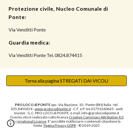
Protezione civile, Nucleo Comunale di
Ponte:
Via Venditti Ponte
Guardia medica:
Via
Venditti Ponte Tel. 0824.874415
Torna alla pagina STREGATI DAI VICOLI
PRO LOCO di PONTE
aps
- Via Stazione, 10 - Ponte (BN) Italia - tel.
335.8450324 -
www.prolocodiponte.it
- C.F. e P. Iva 01755260625 - web
master: G.C. PRO LOCO di PONTE e.mail: info @ prolocodiponte.it
Questo sito è realizzato sotto licenza
Creative Commons Attribution 4.0
International License
. E' possibile riutilizzare i contenuti citandone la
fonte.
Pagina Privacy GDPR
- © 2019-2025